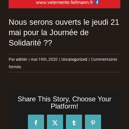
Nous serons ouverts le jeudi 21
mai pour la Journée de
Solidarité ??
Par
admin
|
mai 19th, 2020
|
Uncategorized
|
Commentaires
sur
fermés
Nous
serons
ouverts
le
Share This Story, Choose Your
jeudi
Platform!
21
mai
Facebook
X
Tumblr
Pinterest
pour