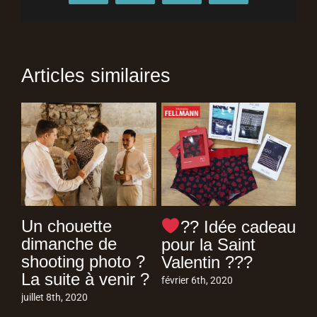
la
Journée
de
Solidarité
Articles similaires
??
!
Un chouette
E
?? Idée cadeau
dimanche de
jo
pour la Saint
shooting photo ?
de
Valentin ???
La suite à venir ?
jan
février 6th, 2020
juillet 8th, 2020