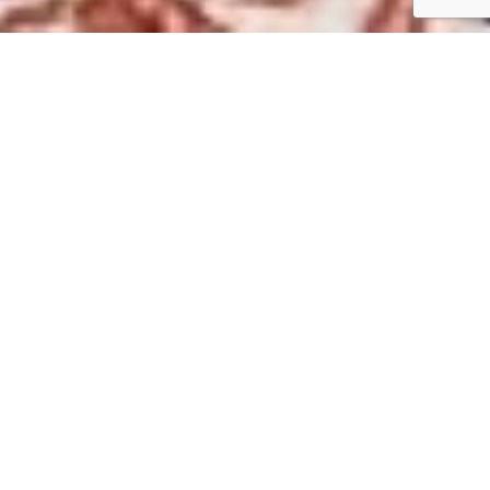
Comment passer commande :
Via
Facebook
partagez nous la photo du/des
produit(s) ou type de produits (ceinture, jean’s,