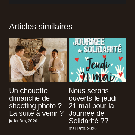
Articles similaires
!
Un chouette
Nous serons
dimanche de
ouverts le jeudi
po
shooting photo ?
21 mai pour la
Va
La suite à venir ?
Journée de
fév
Solidarité ??
juillet 8th, 2020
mai 19th, 2020