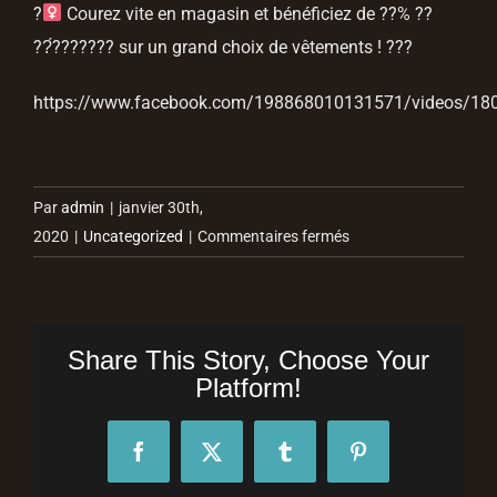
?‍
Courez vite en magasin et bénéficiez de ??% ??
??́??????? sur un grand choix de vêtements !
?
?
?
https://www.facebook.com/198868010131571/videos/1
Par
admin
|
janvier 30th,
sur
2020
|
Uncategorized
|
Commentaires fermés
Encore
quelques
jours
pour
Share This Story, Choose Your
profiter
Platform!
des
soldes
Facebook
X
Tumblr
Pinterest
!!! ?